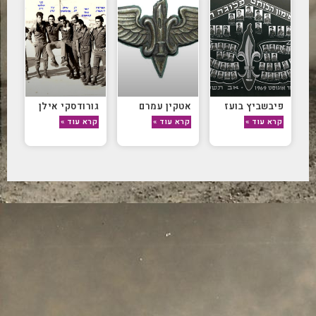
פיבשביץ בועז
אטקין עמרם
גורודסקי אילן
קרא עוד »
קרא עוד »
קרא עוד »