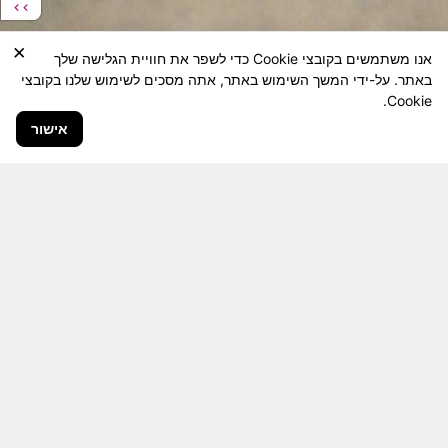
×
אנו משתמשים בקובצי Cookie כדי לשפר את חוויית הגלישה שלך
באתר. על-ידי המשך השימוש באתר, אתה מסכים לשימוש שלנו בקובצי
Cookie.
אישור
חבר יקר! האתר מטרתו שימור מורשת היחידה ולוחמיה
והנגשה למשפחות השכולות, לבוגרי היחידה, ולציבור
הרחב.
היום יותר מתמיד, אחרי משבר ה 7 באוקטובר
חשיבותו של האתר מתעצמת.
האתר נמצא בתנופה
לשינויים ושידרוגים המחייבים השקעה נפשית ותקציבית.