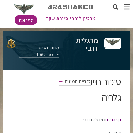
424SHAKED
ארכיון לוחמי סיירת שקד
לתרומה
מרגלית
דובי
מחזור הגיוס:
אוגוסט-1962
סיפור חייו
גלריית תמונות
גלריה
דף הבית
»
מרגלית דובי
מתוך:
א