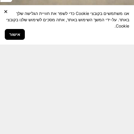
×
אנו משתמשים בקובצי Cookie כדי לשפר את חוויית הגלישה שלך
באתר. על-ידי המשך השימוש באתר, אתה מסכים לשימוש שלנו בקובצי
Cookie.
אישור
חבר יקר! האתר מטרתו שימור מורשת היחידה ולוחמיה
והנגשה למשפחות השכולות, לבוגרי היחידה, ולציבור
הרחב.
היום יותר מתמיד, אחרי משבר ה 7 באוקטובר
חשיבותו של האתר מתעצמת.
האתר נמצא בתנופה
לשינויים ושידרוגים המחייבים השקעה נפשית ותקציבית.