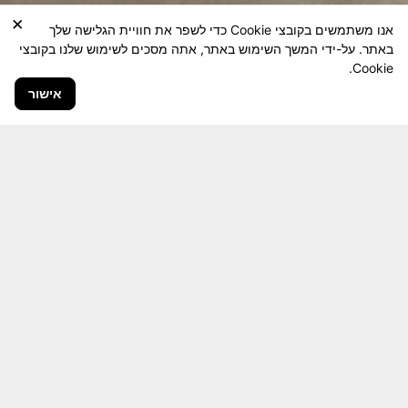
×
אנו משתמשים בקובצי Cookie כדי לשפר את חוויית הגלישה שלך
באתר. על-ידי המשך השימוש באתר, אתה מסכים לשימוש שלנו בקובצי
Cookie.
אישור
חבר יקר! האתר מטרתו שימור מורשת היחידה ולוחמיה
והנגשה למשפחות השכולות, לבוגרי היחידה, ולציבור
הרחב.
היום יותר מתמיד, אחרי משבר ה 7 באוקטובר
חשיבותו של האתר מתעצמת.
האתר נמצא בתנופה
לשינויים ושידרוגים המחייבים השקעה נפשית ותקציבית.
אודה לכם על כל תמיכה אפשרית שתעזור לי ולחברים