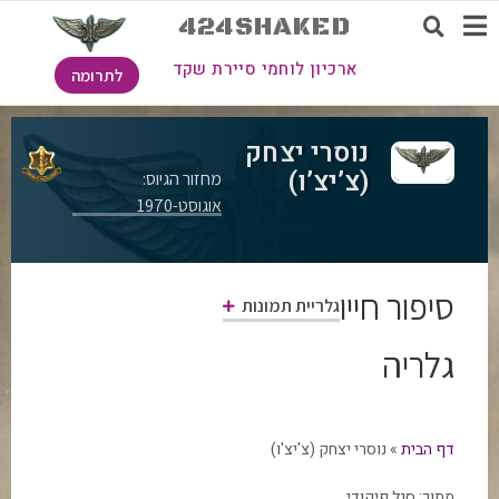
424SHAKED
ארכיון לוחמי סיירת שקד
לתרומה
נוסרי יצחק
(צ’יצ’ו)
מחזור הגיוס:
אוגוסט-1970
סיפור חייו
גלריית תמונות
גלריה
דף הבית
»
נוסרי יצחק (צ'יצ'ו)
מתוך:
סגל פיקודי