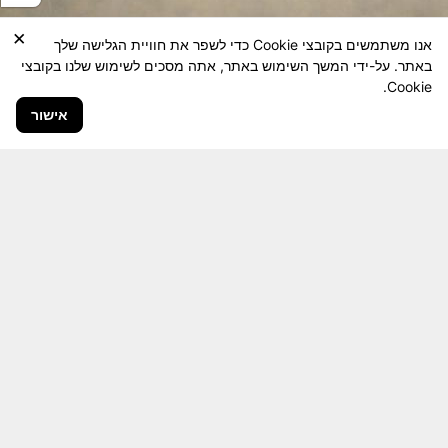
×
אנו משתמשים בקובצי Cookie כדי לשפר את חוויית הגלישה שלך
באתר. על-ידי המשך השימוש באתר, אתה מסכים לשימוש שלנו בקובצי
Cookie.
אישור
חבר יקר! האתר מטרתו שימור מורשת היחידה ולוחמיה
והנגשה למשפחות השכולות, לבוגרי היחידה, ולציבור
הרחב.
היום יותר מתמיד, אחרי משבר ה 7 באוקטובר
חשיבותו של האתר מתעצמת.
האתר נמצא בתנופה
לשינויים ושידרוגים המחייבים השקעה נפשית ותקציבית.