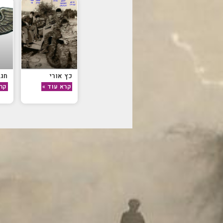
כץ אורי
חגב
קרא עוד »
קרא