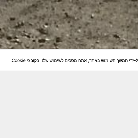
לוחמיה והנגשה למשפחות השכולות, לבוגרי היחידה, ולצי
צא בתנופה לשינויים ושידרוגים המחייבים השקעה נפשית 
וה מזכרת דיגיטלית חיה ונאמנה לחברים שנפלו ואנו נזכור