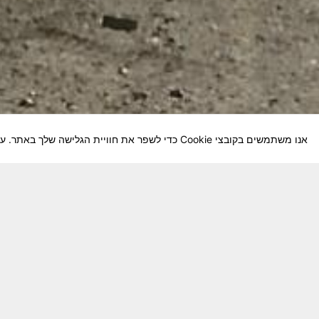
אנו משתמשים בקובצי Cookie כדי לשפר את חוויית הגלישה שלך באתר. על-ידי המשך השימוש באתר, אתה מסכים לשימוש שלנו בקובצי Cookie.
חבר יקר! האתר מטרתו שימור מורשת היחידה ו
באוקטובר חשיבותו של האתר מתעצמת.
האתר נמ
שתעזור לי ולחברים המסייעים בקידום האתר
המהו
בתודה מראש ניר כהן נייד – 050-5642288. נא עדכן אותי על תרומתך