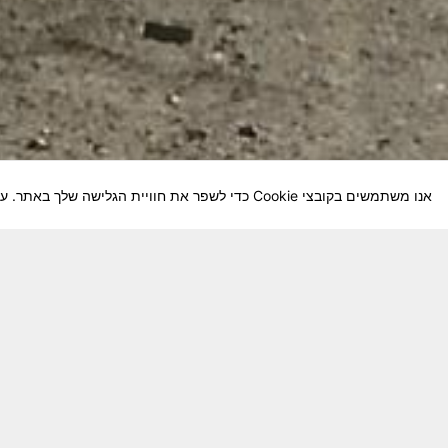
אנו משתמשים בקובצי Cookie כדי לשפר את חוויית הגלישה שלך באתר. על-ידי המשך השימוש באתר, אתה מסכים לשימוש שלנו בקובצי Cookie.
חבר יקר! האתר מטרתו שימור מורשת היחידה ו
באוקטובר חשיבותו של האתר מתעצמת.
האתר נמ
שתעזור לי ולחברים המסייעים בקידום האתר
המהו
בתודה מראש ניר כהן נייד – 050-5642288. נא עדכן אותי על תרומתך