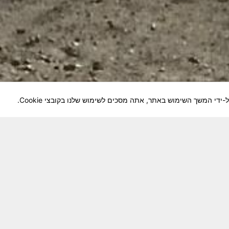
לוחמיה והנגשה למשפחות השכולות, לבוגרי היחידה, ולצי
צא בתנופה לשינויים ושידרוגים המחייבים השקעה נפשית 
וה מזכרת דיגיטלית חיה ונאמנה לחברים שנפלו ואנו נזכור