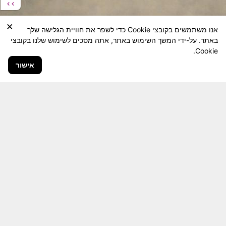
×
אנו משתמשים בקובצי Cookie כדי לשפר את חוויית הגלישה שלך
באתר. על-ידי המשך השימוש באתר, אתה מסכים לשימוש שלנו בקובצי
Cookie.
אישור
חבר יקר! האתר מטרתו שימור מורשת היחידה ולוחמיה
והנגשה למשפחות השכולות, לבוגרי היחידה, ולציבור
הרחב.
היום יותר מתמיד, אחרי משבר ה 7 באוקטובר
חשיבותו של האתר מתעצמת.
האתר נמצא בתנופה
לשינויים ושידרוגים המחייבים השקעה נפשית ותקציבית.