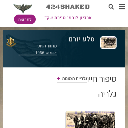
424SHAKED
ארכיון לוחמי סיירת שקד
לתרומה
סלע יורם
מחזור הגיוס:
אוגוסט-1966
סיפור חייו
גלריית תמונות
גלריה