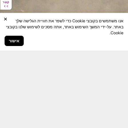
קשר
קשר
×
אנו משתמשים בקובצי Cookie כדי לשפר את חוויית הגלישה שלך
באתר. על-ידי המשך השימוש באתר, אתה מסכים לשימוש שלנו בקובצי
Cookie.
אישור
חבר יקר! האתר מטרתו שימור מורשת היחידה ולוחמיה
והנגשה למשפחות השכולות, לבוגרי היחידה, ולציבור
הרחב.
היום יותר מתמיד, אחרי משבר ה 7 באוקטובר
חשיבותו של האתר מתעצמת.
האתר נמצא בתנופה