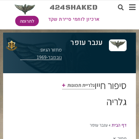
424SHAKED
ארכיון לוחמי סיירת שקד
לתרומה
ענבר עופר
מחזור הגיוס:
נובמבר-1969
סיפור חייו
גלריית תמונות
גלריה
דף הבית
»
ענבר עופר
מתוך:
א