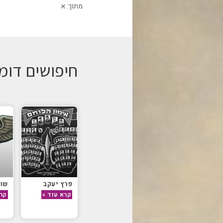
מתוך:
א
חיפושים דומ
פרץ יעקב
שור
קרא עוד »
קרא