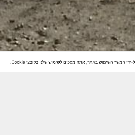
לוחמיה והנגשה למשפחות השכולות, לבוגרי היחידה, ולצי
צא בתנופה לשינויים ושידרוגים המחייבים השקעה נפשית 
וה מזכרת דיגיטלית חיה ונאמנה לחברים שנפלו ואנו נזכור