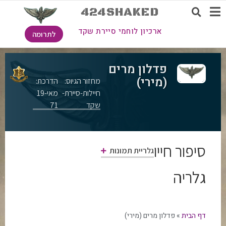
424SHAKED
ארכיון לוחמי סיירת שקד
לתרומה
פדלון מרים
(מירי)
מחזור הגיוס:
הדרכת:
חיילות-סיירת-
מאי-19
שקד
71
סיפור חייו
גלריית תמונות
גלריה
דף הבית
»
פדלון מרים (מירי)