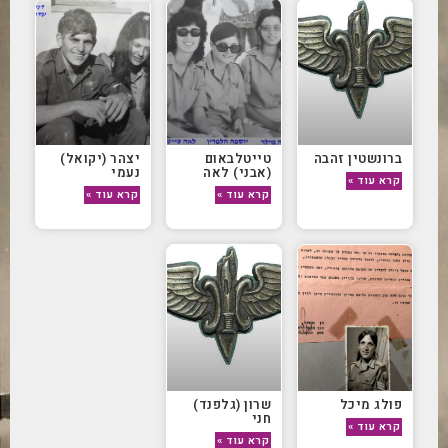
ברונשטין זהבה
טייטלבאום
יצהר (יקואל)
(אבני) לאה
נעמי
קרא עוד »
קרא עוד »
קרא עוד »
פולג מיכל
שרון (גלפנד)
חני
קרא עוד »
קרא עוד »