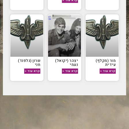
קרא עוד »
מור (מקלף)
יצהר (יקואל)
שרון (גלפנד)
עידית
נעמי
חני
קרא עוד »
קרא עוד »
קרא עוד »