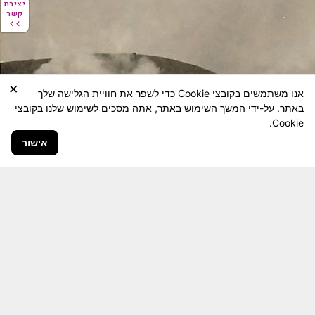
יצירת
יצירת
קשר
קשר
×
אנו משתמשים בקובצי Cookie כדי לשפר את חוויית הגלישה שלך
באתר. על-ידי המשך השימוש באתר, אתה מסכים לשימוש שלנו בקובצי
Cookie.
אישור
חבר יקר! האתר מטרתו שימור מורשת היחידה ולוחמיה
והנגשה למשפחות השכולות, לבוגרי היחידה, ולציבור