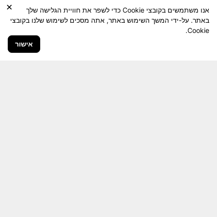
×
אנו משתמשים בקובצי Cookie כדי לשפר את חוויית הגלישה שלך
באתר. על-ידי המשך השימוש באתר, אתה מסכים לשימוש שלנו בקובצי
Cookie.
אישור
חבר יקר! האתר מטרתו שימור מורשת היחידה ולוחמיה
והנגשה למשפחות השכולות, לבוגרי היחידה, ולציבור
הרחב.
היום יותר מתמיד, אחרי משבר ה 7 באוקטובר
חשיבותו של האתר מתעצמת.
האתר נמצא בתנופה
לשינויים ושידרוגים המחייבים השקעה נפשית ותקציבית.
אודה לכם על כל תמיכה אפשרית שתעזור לי ולחברים