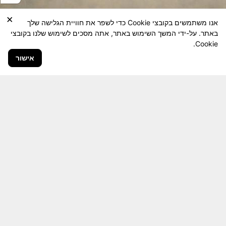
×
אנו משתמשים בקובצי Cookie כדי לשפר את חוויית הגלישה שלך
באתר. על-ידי המשך השימוש באתר, אתה מסכים לשימוש שלנו בקובצי
Cookie.
אישור
חבר יקר! האתר מטרתו שימור מורשת היחידה ולוחמיה
והנגשה למשפחות השכולות, לבוגרי היחידה, ולציבור
הרחב.
היום יותר מתמיד, אחרי משבר ה 7 באוקטובר
חשיבותו של האתר מתעצמת.
האתר נמצא בתנופה
לשינויים ושידרוגים המחייבים השקעה נפשית ותקציבית.