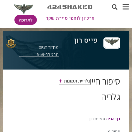
424SHAKED
ארכיון לוחמי סיירת שקד
לתרומה
פייס רון
מחזור הגיוס:
נובמבר-1969
סיפור חייו
גלריית תמונות
גלריה
דף הבית
»
פייס רון
מתוך:
א