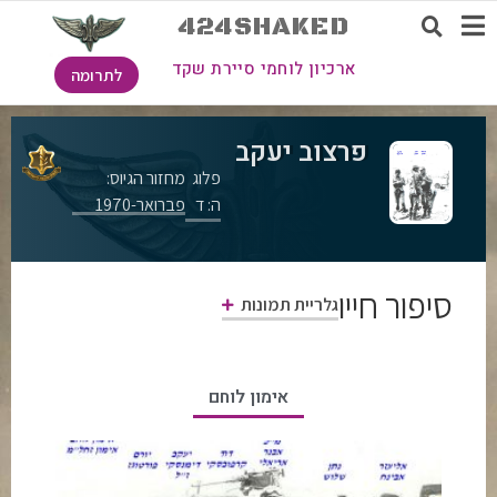
424SHAKED
ארכיון לוחמי סיירת שקד
לתרומה
פרצוב יעקב
פלוג
מחזור הגיוס:
ה: ד
פברואר-1970
סיפור חייו
גלריית תמונות
אימון לוחם