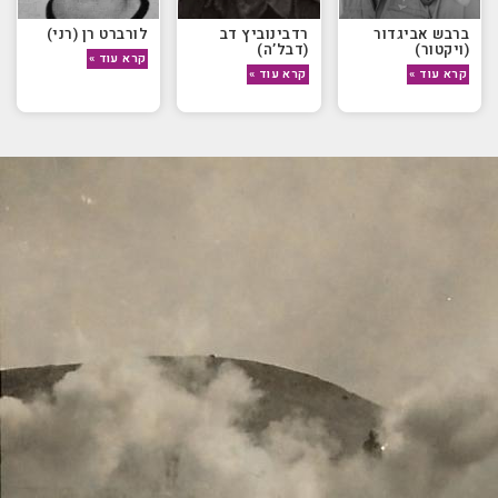
ברבש אביגדור
רדבינוביץ דב
לורברט רן (רני)
(ויקטור)
(דבל’ה)
קרא עוד »
קרא עוד »
קרא עוד »