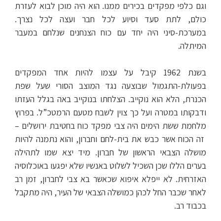
וגם כלפי מפקדים בכירים ממנו. הוא היה מוכן לבוא לעזרת
כולם, לתת סעד וסיוע לכל חבר ועצה לכל נצרך.
במערכת-סיני היה יחד עם כוח הצנחנים שנלחם במעבר
המיתלה.
בשנת 1962 קיבל על עצמו להיות אחד המפקדים
בפעולת-התגמול שבוצעה נגד המוצב הסורי שעל שפת
הכנרת, הלא הוא נוקייב. הצלחתו בנוקייב באה בגלל העזתו
ודבקותו במטרה ועל כך צוין לשבח מטעם הרמטכ”ל. בפרוץ
מלחמת ששת הימים היה צבי מפקד כוח בחטיבת ירושלים –
זה הכוח אשר כבש את בית-לחם וחברון, והוא נתמנה להיות
מושלה הצבאי הראשון של חברון. מיד יצא שמו לתהילה
בערים הללו שכן השכיל לשלוט באנשיו שלא יפגעו באוכלוסיה
האזרחית. לא ייפלא איפוא שכאשר בא צבי לחברון, זמן רב
לאחר שכבר החל לכהן כמושלה הצבאי של העיר, היה מתקבל
בכבוד רב.