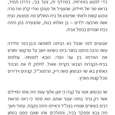
כדי לפגוע באזרחיה. במירדף זה, צעד צבי, כדרכו תמיד,
בראש טור של חיילים, שהעפיל אל מצוקי ואדי קלט ואז נורה
ונפגע קשות ולאחר שפינוהו אל בית-החולים מת מפצעיו. הניח
אשה וארבעה ילדים – בן ושלוש בנות, שהצעירה בהן היתה
כבת שנתיים בנפול אביה.
שבועיים לפני שנפל בא הביתה לחופשה וכבן-כפר מלידה
עשה הרבה מזמנו בחצר-ביתו כשהוא יושב על טרקטור וחורש
את האדמה בין עצי הפרי. הובא למנוחת- עולמים
בבית-הקברות הצבאי בקרית שאול. לחלוק לו את הכבוד
האחרון באו שר-הבטחון משה דיין, הרמטכ”ל, קצינים וידידים
מכל קצות-הארץ.
שר הבטחון אמר על קברו כי סגן-אלוף עופר היה אחד החיילים
אשר רק צרור בחזה יעצור אותם. הוא סיפר כי ראה מראות
רבים בעשרים שנותיו בצה”ל וראייתו היתה נוקבת. עמוד-תווך
היה צבא ומפקד בכיר, וההולכים אתו שאבו ממנו בטחון