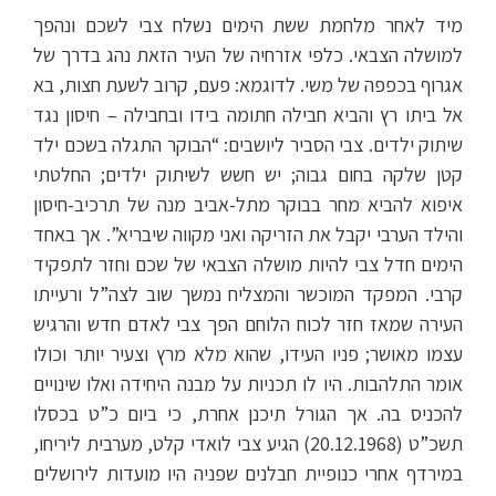
מיד לאחר מלחמת ששת הימים נשלח צבי לשכם ונהפך
למושלה הצבאי. כלפי אזרחיה של העיר הזאת נהג בדרך של
אגרוף בכפפה של משי. לדוגמא: פעם, קרוב לשעת חצות, בא
אל ביתו רץ והביא חבילה חתומה בידו ובחבילה – חיסון נגד
שיתוק ילדים. צבי הסביר ליושבים: “הבוקר התגלה בשכם ילד
קטן שלקה בחום גבוה; יש חשש לשיתוק ילדים; החלטתי
איפוא להביא מחר בבוקר מתל-אביב מנה של תרכיב-חיסון
והילד הערבי יקבל את הזריקה ואני מקווה שיבריא”. אך באחד
הימים חדל צבי להיות מושלה הצבאי של שכם וחזר לתפקיד
קרבי. המפקד המוכשר והמצליח נמשך שוב לצה”ל ורעייתו
העירה שמאז חזר לכוח הלוחם הפך צבי לאדם חדש והרגיש
עצמו מאושר; פניו העידו, שהוא מלא מרץ וצעיר יותר וכולו
אומר התלהבות. היו לו תכניות על מבנה היחידה ואלו שינויים
להכניס בה. אך הגורל תיכנן אחרת, כי ביום כ”ט בכסלו
תשכ”ט (20.12.1968) הגיע צבי לואדי קלט, מערבית ליריחו,
במירדף אחרי כנופיית חבלנים שפניה היו מועדות לירושלים