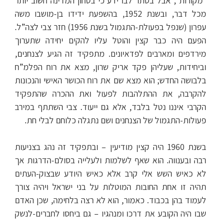
“מקורות”, אבל בסתר לבו ידע כי בטחון המדינה חשוב יותר
מכל דבר, ובשנת 1952, בהשפעת ידידו בן-מושבו משה
עפרון (שנפל בפעולת-התגמול בשנת 1956) חזר צבי לצה”ל.
הפעם היה כבר קצין והוטל עליו להקים יחידה שתערוך
מירדפים ומארבים לפדאיונים. מתפקיד זה הגיע לצנחנים,
וביחידות, שעליהן פקד אריק שרון, מצא את רוח הפלמ”ח
בלבושה החדש; הוא מצא שם את רוח הכושר האישי והנכונות
להקרבה, את ההתלהבות לפעול ואת ההכרה שהתפקיד
הקרבי איננו נטל בלבד, אלא גם ייעוד. צבי השתתף במירב
פעולות-התגמול של הצנחנים ושם נתגלה כלוחם לבלי חת.
בשנת 1960 היה קצין מודיעין – ובתפקיד זה נהג בצניעות
רבה ובענווה. הוא שאף לשלמות ולעלייה בסולם-הדרגות אך
לא כאיש השש אלי קרב אלא כאיש היודע שבצוק-העתים
תהיה זו אחת החובות המוטלות על בני ישראל ויהיה צורך
לעמוד בהן בכבוד. כאמור, הוא לא רצה בלחימה, שכן האדם
שבו היה הקובע את דרכו ומנהגיו – גם ביחסו לחברים-לנשק