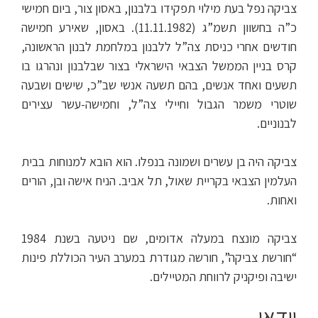
צביקה נפל בעת מילוי תפקידו בלבנון, באסון צור, ביום חמישי
כ”ה בחשוון תשמ”ג (11.11.1982). באסון, שאירע חמישה
חודשים אחרי כניסת צה”ל ללבנון במלחמת לבנון הראשונה,
קרס בניין הממשל הצבאי הישראלי בצור שבלבנון ונהרגו בו
תשעים ואחד אנשים, בהם תשעה אנשי שב”כ, שישים ושבעה
שוטרי משמר הגבול וחיילי צה”ל, וחמישה-עשר עצירים
לבנוניים.
צביקה היה בן עשרים ושמונה בנפלו. הוא הובא למנוחות בבית
העלמין הצבאי בקריית שאול, תל אביב. הניח אישה ובן, הורים
ואחות.
צביקה מונצח במעלה אדומים, שם ניטעה בשנת 1984
“חורשת צביקה”, חורשה מגודרת במערב העיר הכוללת פינות
ישיבה ופיקניק לרווחת המטיילים.
וידאו