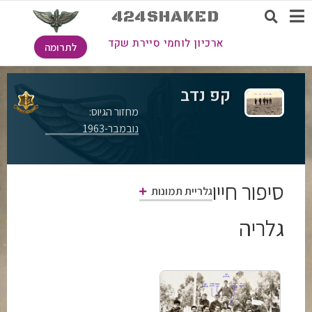
424SHAKED
ארכיון לוחמי סיירת שקד
לתרומה
קפ נדב
מחזור הגיוס:
נובמבר-1963
סיפור חייו
גלריית תמונות
גלריה