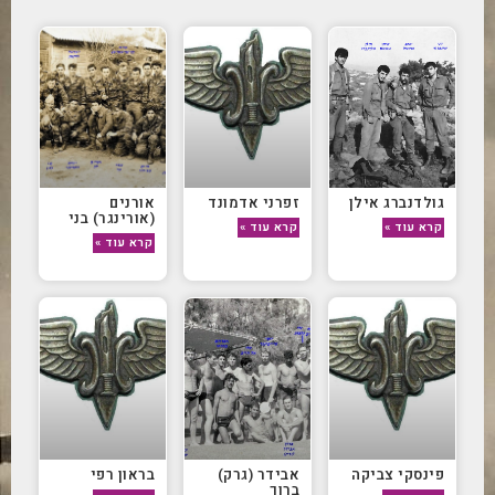
גולדנברג אילן
זפרני אדמונד
אורנים
(אורינגר) בני
קרא עוד »
קרא עוד »
קרא עוד »
פינסקי צביקה
אבידר (גרק)
בראון רפי
ברוך