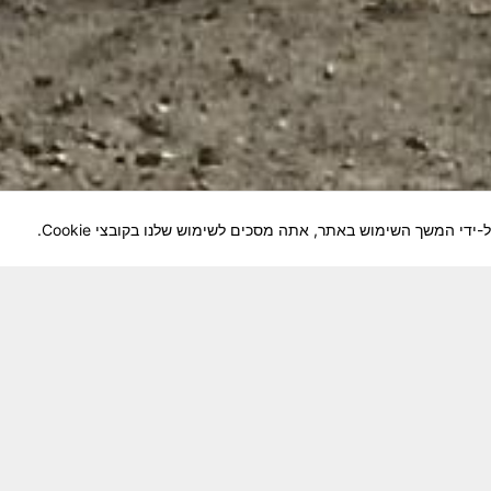
לוחמיה והנגשה למשפחות השכולות, לבוגרי היחידה, ולצי
צא בתנופה לשינויים ושידרוגים המחייבים השקעה נפשית 
וה מזכרת דיגיטלית חיה ונאמנה לחברים שנפלו ואנו נזכור