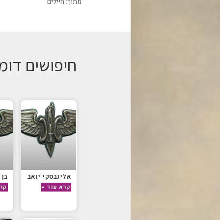
מתוך:
חיילים
חיפושים דומ
אלינבסקי יואב
בן 
קרא עוד »
קרא