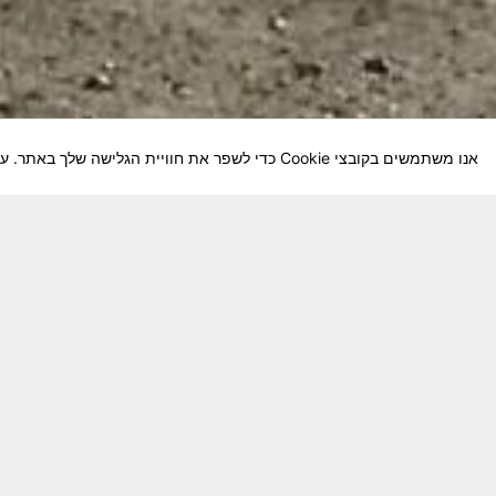
אנו משתמשים בקובצי Cookie כדי לשפר את חוויית הגלישה שלך באתר. על-ידי המשך השימוש באתר, אתה מסכים לשימוש שלנו בקובצי Cookie.
חבר יקר! האתר מטרתו שימור מורשת היחידה ו
באוקטובר חשיבותו של האתר מתעצמת.
האתר נמ
שתעזור לי ולחברים המסייעים בקידום האתר
המהו
בתודה מראש ניר כהן נייד – 050-5642288. נא עדכן אותי על תרומתך