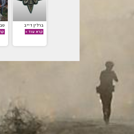
ברלין דייב
טבנ
קרא עוד »
קרא