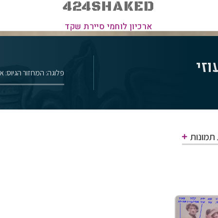
424SHAKED
ארכיון לוחמי סיירת שקד
וזי
פלוגה: ה
מחזור הגיוס: אוגו
 תמונות