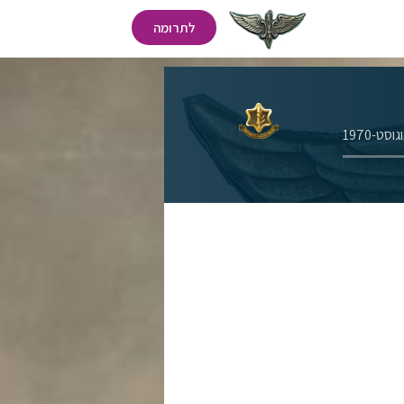
לתרומה
סט-1970