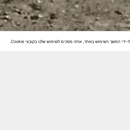
לוחמיה והנגשה למשפחות השכולות, לבוגרי היחידה, ולצי
צא בתנופה לשינויים ושידרוגים המחייבים השקעה נפשית 
וה מזכרת דיגיטלית חיה ונאמנה לחברים שנפלו ואנו נזכור