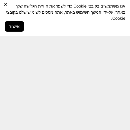
×
אנו משתמשים בקובצי Cookie כדי לשפר את חוויית הגלישה שלך
באתר. על-ידי המשך השימוש באתר, אתה מסכים לשימוש שלנו בקובצי
Cookie.
אישור
חבר יקר! האתר מטרתו שימור מורשת היחידה ולוחמיה
והנגשה למשפחות השכולות, לבוגרי היחידה, ולציבור
הרחב.
היום יותר מתמיד, אחרי משבר ה 7 באוקטובר
חשיבותו של האתר מתעצמת.
האתר נמצא בתנופה
לשינויים ושידרוגים המחייבים השקעה נפשית ותקציבית.
אודה לכם על כל תמיכה אפשרית שתעזור לי ולחברים