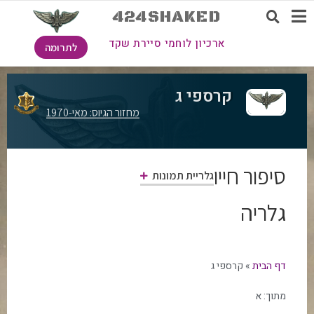
424SHAKED
ארכיון לוחמי סיירת שקד
לתרומה
קרספי ג
מחזור הגיוס: מאי-1970
סיפור חייו
גלריית תמונות
גלריה
דף הבית
»
קרספי ג
מתוך:
א