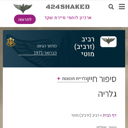
424SHAKED
ארכיון לוחמי סיירת שקד
לתרומה
רביב
(זרביב)
מחזור הגיוס:
מוטי
פברואר-1971
סיפור חייו
גלריית תמונות
גלריה
דף הבית
»
רביב (זרביב) מוטי
מתוך:
חיילים