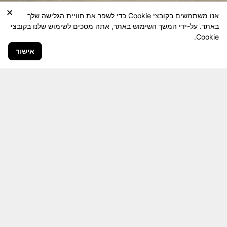
×
אנו משתמשים בקובצי Cookie כדי לשפר את חוויית הגלישה שלך
באתר. על-ידי המשך השימוש באתר, אתה מסכים לשימוש שלנו בקובצי
Cookie.
אישור
חבר יקר! האתר מטרתו שימור מורשת היחידה ולוחמיה
והנגשה למשפחות השכולות, לבוגרי היחידה, ולציבור
הרחב.
היום יותר מתמיד, אחרי משבר ה 7 באוקטובר
חשיבותו של האתר מתעצמת.
האתר נמצא בתנופה
לשינויים ושידרוגים המחייבים השקעה נפשית ותקציבית.
אודה לכם על כל תמיכה אפשרית שתעזור לי ולחברים