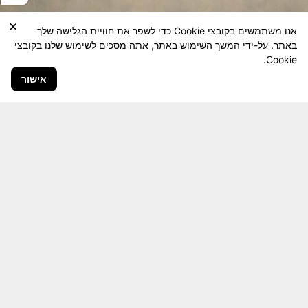
×
אנו משתמשים בקובצי Cookie כדי לשפר את חוויית הגלישה שלך
באתר. על-ידי המשך השימוש באתר, אתה מסכים לשימוש שלנו בקובצי
Cookie.
אישור
חבר יקר! האתר מטרתו שימור מורשת היחידה ולוחמיה
והנגשה למשפחות השכולות, לבוגרי היחידה, ולציבור
הרחב.
היום יותר מתמיד, אחרי משבר ה 7 באוקטובר
חשיבותו של האתר מתעצמת.
האתר נמצא בתנופה
לשינויים ושידרוגים המחייבים השקעה נפשית ותקציבית.