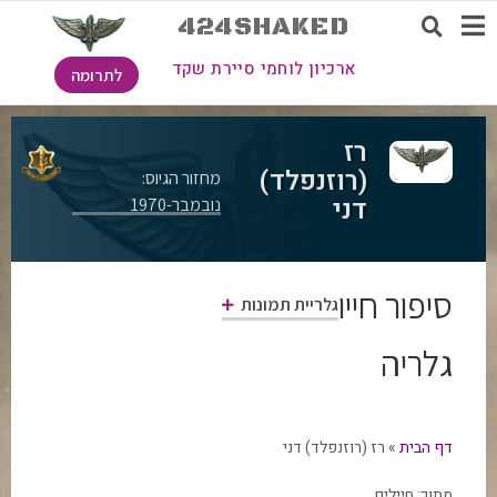
424SHAKED
ארכיון לוחמי סיירת שקד
לתרומה
רז
(רוזנפלד)
מחזור הגיוס:
דני
נובמבר-1970
סיפור חייו
גלריית תמונות
גלריה
דף הבית
»
רז (רוזנפלד) דני
מתוך:
חיילים