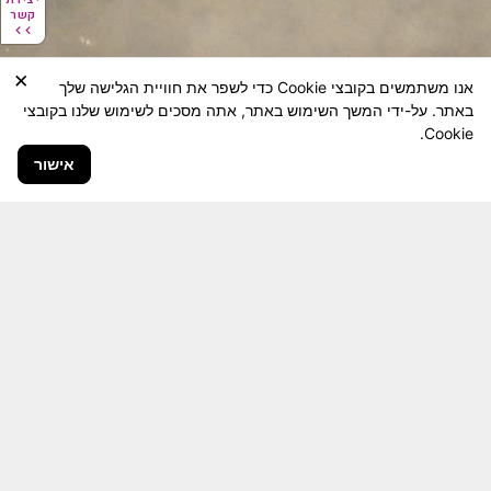
קשר
קשר
×
אנו משתמשים בקובצי Cookie כדי לשפר את חוויית הגלישה שלך
באתר. על-ידי המשך השימוש באתר, אתה מסכים לשימוש שלנו בקובצי
Cookie.
אישור
חבר יקר! האתר מטרתו שימור מורשת היחידה ולוחמיה
והנגשה למשפחות השכולות, לבוגרי היחידה, ולציבור
הרחב.
היום יותר מתמיד, אחרי משבר ה 7 באוקטובר
חשיבותו של האתר מתעצמת.
האתר נמצא בתנופה