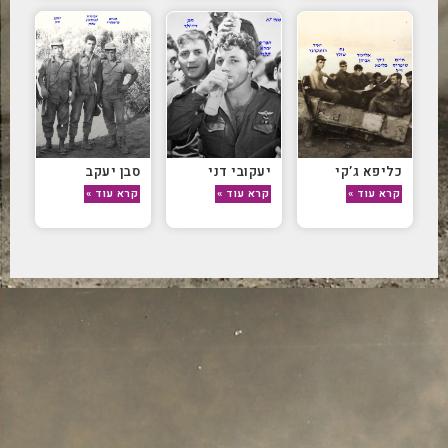
כליפא ג’קי
יעקובי דני
סבן יעקב
קרא עוד »
קרא עוד »
קרא עוד »