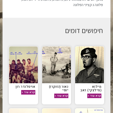
פלוגה ג קציני הפלוגה
חיפושים דומים
מילוא
נאור (נזוקרו)
אויסלנדר רון
(מילצקי) זאב
יוסי
קרא עוד »
קרא עוד »
קרא עוד »