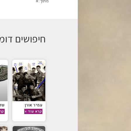
מתוך:
א
חיפושים דומ
עמיר אורן
של
קרא עוד »
קרא