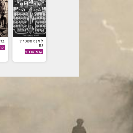
לוין אפשטיין
בר 
נח
קרא
קרא עוד »