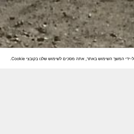
לוחמיה והנגשה למשפחות השכולות, לבוגרי היחידה, ולצי
צא בתנופה לשינויים ושידרוגים המחייבים השקעה נפשית 
וה מזכרת דיגיטלית חיה ונאמנה לחברים שנפלו ואנו נזכור