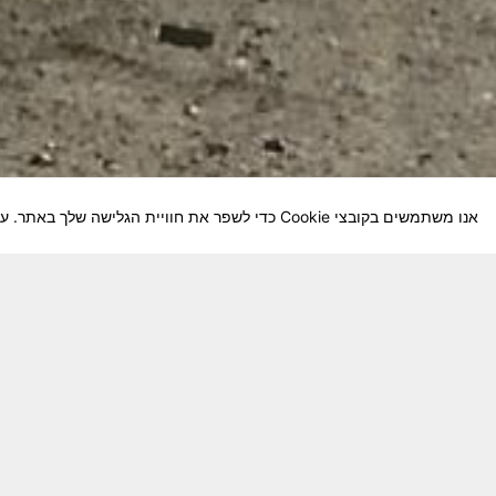
אנו משתמשים בקובצי Cookie כדי לשפר את חוויית הגלישה שלך באתר. על-ידי המשך השימוש באתר, אתה מסכים לשימוש שלנו בקובצי Cookie.
חבר יקר! האתר מטרתו שימור מורשת היחידה ו
באוקטובר חשיבותו של האתר מתעצמת.
האתר נמ
שתעזור לי ולחברים המסייעים בקידום האתר
המהו
בתודה מראש ניר כהן נייד – 050-5642288. נא עדכן אותי על תרומתך