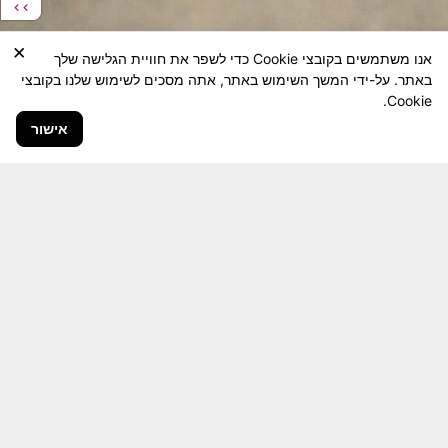
×
אנו משתמשים בקובצי Cookie כדי לשפר את חוויית הגלישה שלך
באתר. על-ידי המשך השימוש באתר, אתה מסכים לשימוש שלנו בקובצי
Cookie.
אישור
חבר יקר! האתר מטרתו שימור מורשת היחידה ולוחמיה
והנגשה למשפחות השכולות, לבוגרי היחידה, ולציבור
הרחב.
היום יותר מתמיד, אחרי משבר ה 7 באוקטובר
חשיבותו של האתר מתעצמת.
האתר נמצא בתנופה
לשינויים ושידרוגים המחייבים השקעה נפשית ותקציבית.