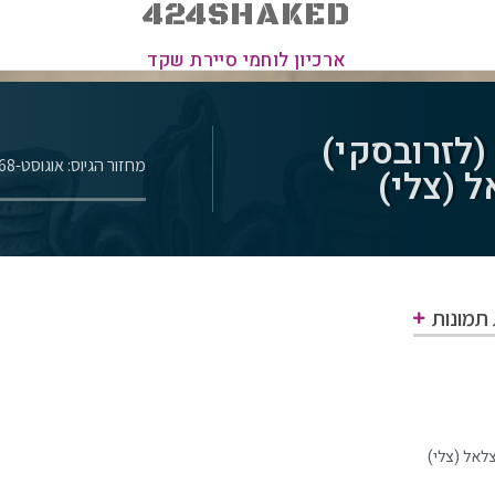
424SHAKED
ארכיון לוחמי סיירת שקד
לזרובסקי)
מחזור הגיוס: אוגוסט-1968
 (צלי)
 תמונות
לאל (צלי)