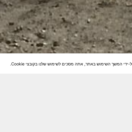
לוחמיה והנגשה למשפחות השכולות, לבוגרי היחידה, ולצי
צא בתנופה לשינויים ושידרוגים המחייבים השקעה נפשית 
וה מזכרת דיגיטלית חיה ונאמנה לחברים שנפלו ואנו נזכור