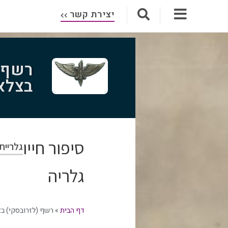
יצירת קשר
רשף (
בצלאל
סיפור חייו
גלריית
גלריה
דף הבית
»
רשף (לזרובסקי) בצ