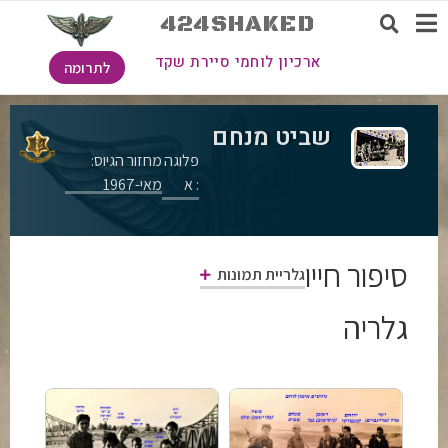
424SHAKED
ארכיון לוחמי סיירת שקד
לתרומה
שביט מנחם
פלוגה
מחזור הגיוס:
: א
מאי-1967
סיפור חייו
גלריית תמונות
גלריה