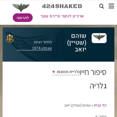
424SHAKED
ארכיון לוחמי סיירת שקד
לתרומה
שוהם
(שטיין)
מחזור הגיוס:
יואב
אוגוסט-1974
סיפור חייו
גלריית תמונות
גלריה
דף הבית
»
שוהם (שטיין) יואב
מתוך:
א