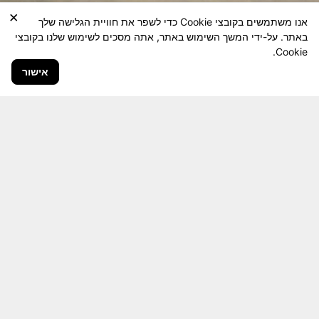
×
אנו משתמשים בקובצי Cookie כדי לשפר את חוויית הגלישה שלך
באתר. על-ידי המשך השימוש באתר, אתה מסכים לשימוש שלנו בקובצי
Cookie.
אישור
חבר יקר! האתר מטרתו שימור מורשת היחידה ולוחמיה
והנגשה למשפחות השכולות, לבוגרי היחידה, ולציבור
הרחב.
היום יותר מתמיד, אחרי משבר ה 7 באוקטובר
חשיבותו של האתר מתעצמת.
האתר נמצא בתנופה
לשינויים ושידרוגים המחייבים השקעה נפשית ותקציבית.
אודה לכם על כל תמיכה אפשרית שתעזור לי ולחברים