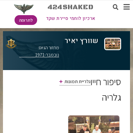
424SHAKED
ארכיון לוחמי סיירת שקד
לתרומה
שוורץ יאיר
מחזור הגיוס:
נובמבר-1971
סיפור חייו
גלריית תמונות
גלריה