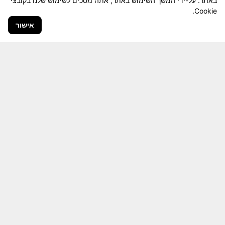
באתר. על-ידי המשך השימוש באתר, אתה מסכים לשימוש שלנו בקובצי
Cookie.
אישור
חבר יקר! האתר מטרתו שימור מורשת היחידה ולוחמיה
והנגשה למשפחות השכולות, לבוגרי היחידה, ולציבור
הרחב.
היום יותר מתמיד, אחרי משבר ה 7 באוקטובר
חשיבותו של האתר מתעצמת.
האתר נמצא בתנופה
לשינויים ושידרוגים המחייבים השקעה נפשית ותקציבית.
אודה לכם על כל תמיכה אפשרית שתעזור לי ולחברים
המסייעים בקידום האתר
המהווה מזכרת דיגיטלית חיה