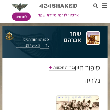
424SHAKED
ארכיון לוחמי סיירת שקד
לתרומה
שחר
אברהם
פלוגה
מחזור הגיוס:
: ד
מאי-1973
סיפור חייו
גלריית תמונות
גלריה