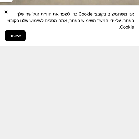
×
אנו משתמשים בקובצי Cookie כדי לשפר את חוויית הגלישה שלך
באתר. על-ידי המשך השימוש באתר, אתה מסכים לשימוש שלנו בקובצי
Cookie.
אישור
חבר יקר! האתר מטרתו שימור מורשת היחידה ולוחמיה
והנגשה למשפחות השכולות, לבוגרי היחידה, ולציבור
הרחב.
היום יותר מתמיד, אחרי משבר ה 7 באוקטובר
חשיבותו של האתר מתעצמת.
האתר נמצא בתנופה
לשינויים ושידרוגים המחייבים השקעה נפשית ותקציבית.