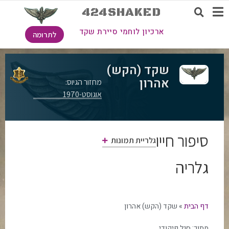
424SHAKED
ארכיון לוחמי סיירת שקד
לתרומה
שקד (הקש)
אהרון
מחזור הגיוס:
אוגוסט-1970
סיפור חייו
גלריית תמונות
גלריה
דף הבית
»
שקד (הקש) אהרון
מתוך:
סגל פיקודי