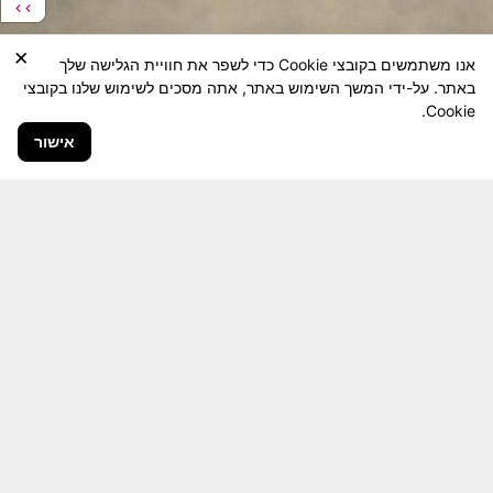
×
אנו משתמשים בקובצי Cookie כדי לשפר את חוויית הגלישה שלך
באתר. על-ידי המשך השימוש באתר, אתה מסכים לשימוש שלנו בקובצי
Cookie.
אישור
חבר יקר! האתר מטרתו שימור מורשת היחידה ולוחמיה
והנגשה למשפחות השכולות, לבוגרי היחידה, ולציבור
הרחב.
היום יותר מתמיד, אחרי משבר ה 7 באוקטובר
חשיבותו של האתר מתעצמת.
האתר נמצא בתנופה
לשינויים ושידרוגים המחייבים השקעה נפשית ותקציבית.