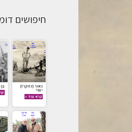
חיפושים דומ
נאור (נזוקרו)
בן-
יוסי
קרא
קרא עוד »