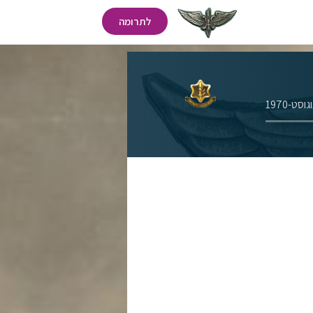
לתרומה
סט-1970