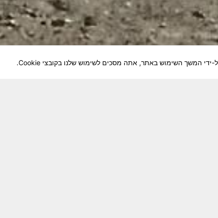
לוחמיה והנגשה למשפחות השכולות, לבוגרי היחידה, ולצי
צא בתנופה לשינויים ושידרוגים המחייבים השקעה נפשית 
וה מזכרת דיגיטלית חיה ונאמנה לחברים שנפלו ואנו נזכור
לתרומה