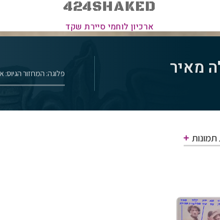
424SHAKED
ארכיון לוחמי סיירת שקד
ה מאיר
פלוגה: ה
מחזור הגיוס: אוגו
 תמונות