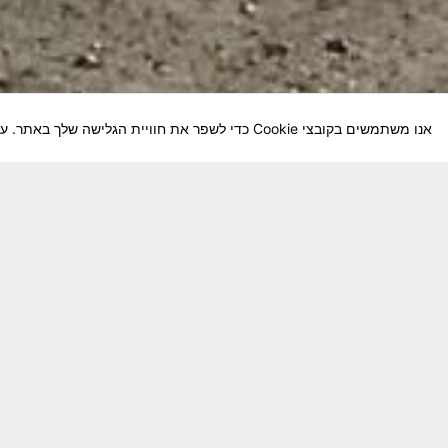
אנו משתמשים בקובצי Cookie כדי לשפר את חוויית הגלישה שלך באתר. על-ידי המשך השימוש באתר, אתה מסכים לשימוש שלנו בקובצי Cookie.
חבר יקר! האתר מטרתו שימור מורשת היחידה ו
באוקטובר חשיבותו של האתר מתעצמת.
האתר נמ
שתעזור לי ולחברים המסייעים בקידום האתר
המהו
בתודה מראש ניר כהן נייד – 050-5642288. נא עדכן אותי על תרומתך