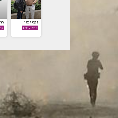
זקס ינאי
ררב
קרא עוד »
קרא