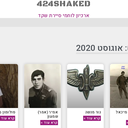
424SHAKED
ארכיון לוחמי סיירת שקד
וגוסט 2020
 מיכאל
גור מנשה
אמיר (אמר)
סולומון מ
שמעון
קרא עוד »
קרא עוד 
קרא עוד »