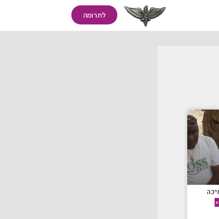
לתרומה
יכה
»