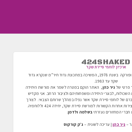
424SHAKED
ארכיון לוחמי סיירת שקד
הוקמה בשנת 1955 ופורקה בשנת 1978, המשיכה במתכונת גדוד חיר”מ שנקרא גדוד
שקד עד 1983
.
ר פרטי של
ניר כהן
, האתר הוקם במטרה לשמר את מורשת היחידה
השכולות, לבוגרי היחידה ומשפחותיהם ולציבור הרחב. אני מקדיש
כרם של לוחמי סיירת שקד אשר נפלו במהלך שרותם הצבאי. לצורך
ת אחרות הקשורות למורשת סיירת שקד, יחידה 424 וללוחמיה.
חברי המחזורים נעזרתי
בשלמה ולדמן
.
ר –
ניר כהן
| עריכה לשונית –
ג’ק קורקוס