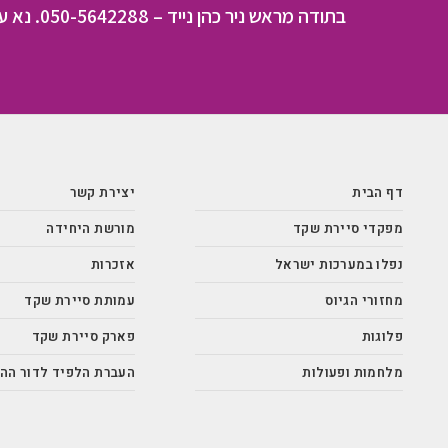
בתודה מראש ניר כהן נייד – 050-5642288. נא עדכן אותי על תרומתך
דף הבית
יצירת קשר
מפקדי סיירת שקד
מורשת היחידה
נפלו במערכות ישראל
אזכרות
מחזורי הגיוס
עמותת סיירת שקד
פלוגות
פארק סיירת שקד
מלחמות ופעולות
העברת הלפיד לדור הה