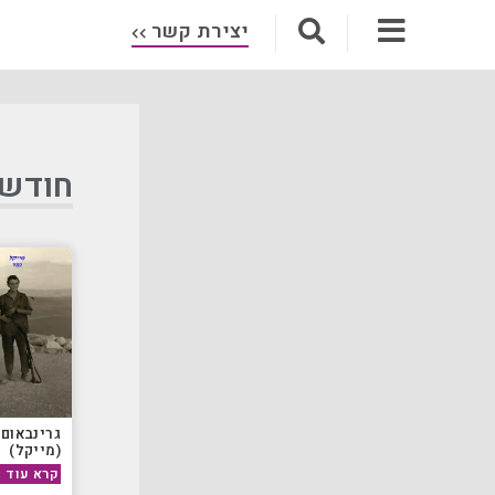
יצירת קשר
חודש: א
גרינבאום
(מייקל)
קרא עוד »