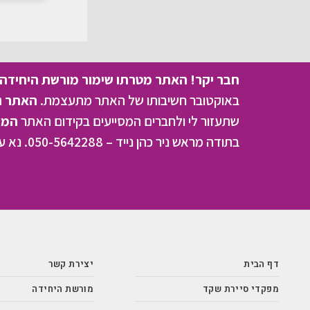
חבר יקר! האתר מטרתו שימור מורשת היחידה ו
באוקטובר חשיבותו של האתר מתעצמת.
האתר נמ
שתעזור לי ולחברים המסייעים בקידום האתר
המהו
בתודה מראש ניר כהן נייד – 050-5642288. נא עדכן אותי על תרומתך
דף הבית
יצירת קשר
מפקדי סיירת שקד
מורשת היחידה