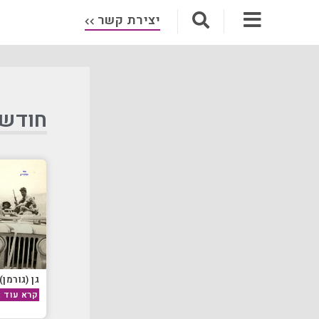
יצירת קשר
חודש: מ
גן (גורמן)
קרא עוד »