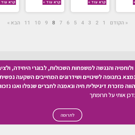
קרא עוד »
קרא עוד »
קרא עוד 
« הקודם
1
2
3
4
5
6
7
8
9
10
11
הבא »
לוחמיה והנגשה למשפחות השכולות, לבוגרי היחידה, ולצי
צא בתנופה לשינויים ושידרוגים המחייבים השקעה נפשית 
וה מזכרת דיגיטלית חיה ונאמנה לחברים שנפלו ואנו נזכור
לתרומה