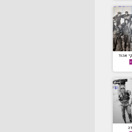
י אהוד
»
דה