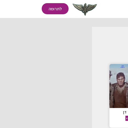
לתרומה
דן
»