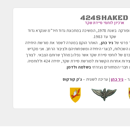
424SHAKED
ארכיון לוחמי סיירת שקד
הוקמה בשנת 1955 ופורקה בשנת 1978, המשיכה במתכונת גדוד חיר”מ שנקרא גדוד
שקד עד 1983
.
ר פרטי של
ניר כהן
, האתר הוקם במטרה לשמר את מורשת היחידה
השכולות, לבוגרי היחידה ומשפחותיהם ולציבור הרחב. אני מקדיש
כרם של לוחמי סיירת שקד אשר נפלו במהלך שרותם הצבאי. לצורך
ת אחרות הקשורות למורשת סיירת שקד, יחידה 424 וללוחמיה.
חברי המחזורים נעזרתי
בשלמה ולדמן
.
ר –
ניר כהן
| עריכה לשונית –
ג’ק קורקוס