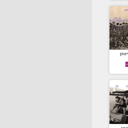
ונתן
»