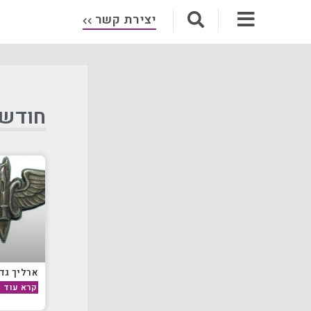
יצירת קשר
חודש: יו
ארליך גדע
קרא עוד »