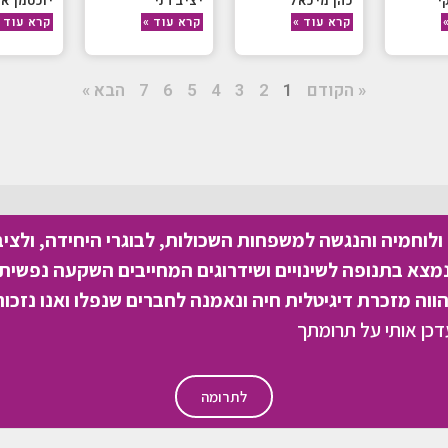
י
כהן מיכאל
יציב דני
יוכטמן אה
קרא עוד »
קרא עוד »
קרא עוד 
« הקודם
1
2
3
4
5
6
7
הבא »
לוחמיה והנגשה למשפחות השכולות, לבוגרי היחידה, ולצי
צא בתנופה לשינויים ושידרוגים המחייבים השקעה נפשית 
וה מזכרת דיגיטלית חיה ונאמנה לחברים שנפלו ואנו נזכור
לתרומה