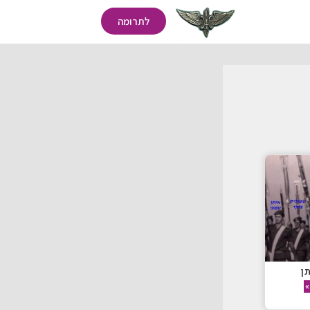
לתרומה
ן
»