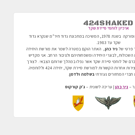
424SHAKED
ארכיון לוחמי סיירת שקד
הוקמה בשנת 1955 ופורקה בשנת 1978, המשיכה במתכונת גדוד חיר”מ שנקרא גדוד
שקד עד 1983
.
ר פרטי של
ניר כהן
, האתר הוקם במטרה לשמר את מורשת היחידה
השכולות, לבוגרי היחידה ומשפחותיהם ולציבור הרחב. אני מקדיש
כרם של לוחמי סיירת שקד אשר נפלו במהלך שרותם הצבאי. לצורך
ת אחרות הקשורות למורשת סיירת שקד, יחידה 424 וללוחמיה.
חברי המחזורים נעזרתי
בשלמה ולדמן
.
ר –
ניר כהן
| עריכה לשונית –
ג’ק קורקוס