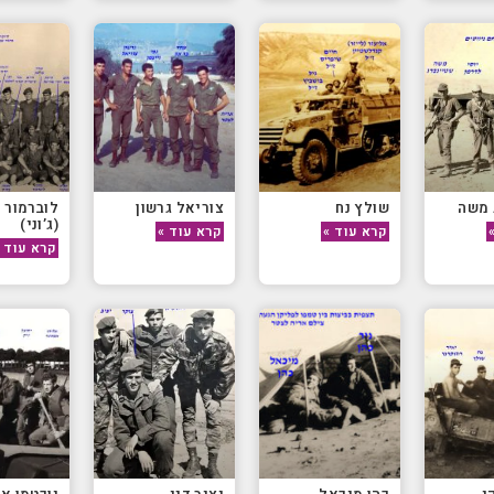
 משה
שולץ נח
צוריאל גרשון
לוברמור י
(ג’וני)
קרא עוד »
קרא עוד »
קרא עוד 