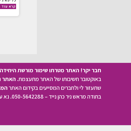
כליפא ג’ק
קרא עוד »
חבר יקר! האתר מטרתו שימור מורשת היחידה ו
באוקטובר חשיבותו של האתר מתעצמת.
האתר נמ
שתעזור לי ולחברים המסייעים בקידום האתר
המהו
בתודה מראש ניר כהן נייד – 050-5642288. נא עדכן אותי על תרומתך