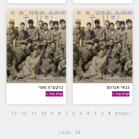
גבאי אברהם
ברקוביץ מוטי
קרא עוד »
קרא עוד »
« הקודם
1
2
3
4
5
6
7
8
9
10
11
12
13
14
הבא »