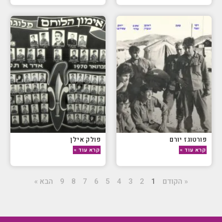
פורטוגז יורם
פולק אילן
קרא עוד »
קרא עוד »
« הקודם
1
2
3
4
5
6
7
8
9
הבא »