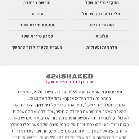
מפקדי סיירת שקד
מורשת היחידה
נפלו במערכות ישראל
אזכרות
מחזורי הגיוס
עמותת סיירת שקד
פלוגות
פארק סיירת שקד
מלחמות ופעולות
העברת הלפיד לדור ההמשך
424SHAKED
ארכיון לוחמי סיירת שקד
סיירת שקד
הוקמה בשנת 1955 ופורקה בשנת 1978, המשיכה
במתכונת גדוד חיר”מ שנקרא גדוד שקד עד 1983
.
אתר לוחמי סיירת “שקד”, הינו אתר פרטי של
ניר כהן
, האתר הוקם
במטרה לשמר את מורשת היחידה ולוחמיה, וכדי להנגישה למשפחות
השכולות, לבוגרי היחידה ומשפחותיהם ולציבור הרחב. אני מקדיש באתר
מקום נכבד וראוי להנצחת זכרם של לוחמי סיירת שקד אשר נפלו במהלך
שרותם הצבאי. לצורך כך ירוכזו באתר צילומים, סרטים ויצירות אחרות
הקשורות למורשת סיירת שקד, יחידה 424 וללוחמיה.
ברשימות חברי