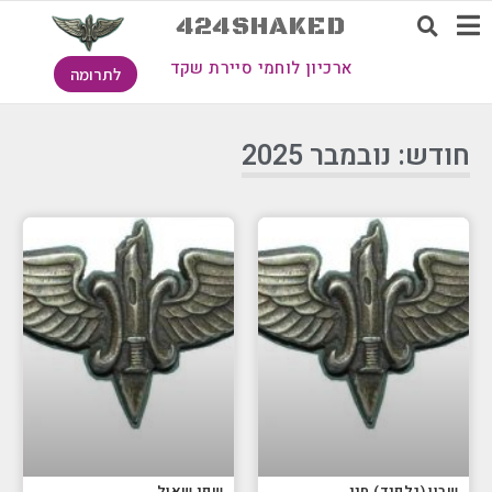
424SHAKED
ארכיון לוחמי סיירת שקד
לתרומה
חודש: נובמבר 2025
שרון (גלפנד) חני
שפי שאול