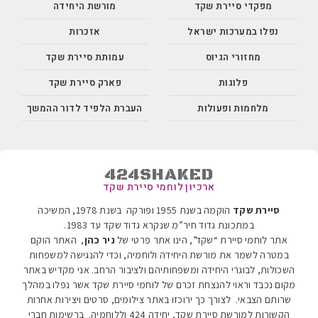
מפקדי סיירת שקד
מורשת היחידה
נפלו במערכות ישראל
אזכרות
מחזורי הגיוס
עמותת סיירת שקד
פלוגות
פארק סיירת שקד
מלחמות ופעולות
העברת הלפיד לדור ההמשך
424SHAKED
ארכיון לוחמי סיירת שקד
סיירת שקד
הוקמה בשנת 1955 ופורקה בשנת 1978, המשיכה
במתכונת גדוד חיר”מ שנקרא גדוד שקד עד 1983
.
אתר לוחמי סיירת “שקד”, הינו אתר פרטי של
ניר כהן
, האתר הוקם
במטרה לשמר את מורשת היחידה ולוחמיה, וכדי להנגישה למשפחות
השכולות, לבוגרי היחידה ומשפחותיהם ולציבור הרחב. אני מקדיש באתר
מקום נכבד וראוי להנצחת זכרם של לוחמי סיירת שקד אשר נפלו במהלך
שרותם הצבאי. לצורך כך ירוכזו באתר צילומים, סרטים ויצירות אחרות
הקשורות למורשת סיירת שקד, יחידה 424 וללוחמיה.
ברשימות חברי