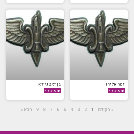
זמר אליהו
בן זאב גיורא
קרא עוד »
קרא עוד »
« הקודם
1
2
3
4
5
6
7
8
9
הבא »