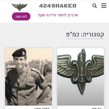
424SHAKED
ארכיון לוחמי סיירת שקד
לתרומה
קטגוריה: כמ”פ
רם חזי
לפיד מוטי