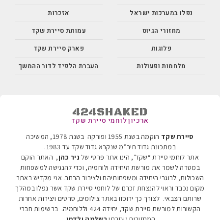
נפלו במערכות ישראל
אזכרות
מחזורי הגיוס
עמותת סיירת שקד
פלוגות
פארק סיירת שקד
מלחמות ופעולות
העברת הלפיד לדור ההמשך
424SHAKED
ארכיון לוחמי סיירת שקד
סיירת שקד
הוקמה בשנת 1955 ופורקה בשנת 1978, המשיכה
במתכונת גדוד חיר”מ שנקרא גדוד שקד עד 1983
.
אתר לוחמי סיירת “שקד”, הינו אתר פרטי של
ניר כהן
, האתר הוקם
במטרה לשמר את מורשת היחידה ולוחמיה, וכדי להנגישה למשפחות
השכולות, לבוגרי היחידה ומשפחותיהם ולציבור הרחב. אני מקדיש באתר
מקום נכבד וראוי להנצחת זכרם של לוחמי סיירת שקד אשר נפלו במהלך
שרותם הצבאי. לצורך כך ירוכזו באתר צילומים, סרטים ויצירות אחרות
הקשורות למורשת סיירת שקד, יחידה 424 וללוחמיה.
ברשימות חברי
המחזורים נעזרתי
בשלמה ולדמן
.