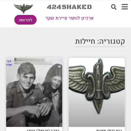
424SHAKED
ארכיון לוחמי סיירת שקד
לתרומה
קטגוריה: חיילות
גיא (רם) אפרת
יצהר (יקואל) נעמי