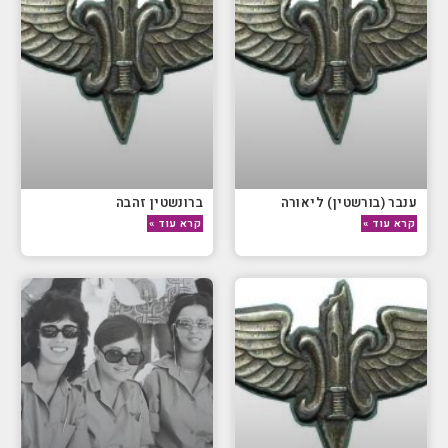
ענבר (בורשטין) ליאורה
ברונשטין זהבה
קרא עוד »
קרא עוד »