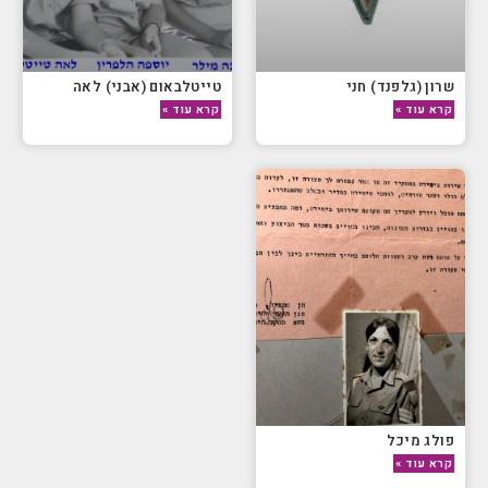
שרון (גלפנד) חני
טייטלבאום (אבני) לאה
קרא עוד »
קרא עוד »
פולג מיכל
קרא עוד »