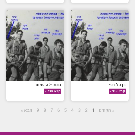
בן טל רפי
בוסקילה עמוס
קרא עוד »
קרא עוד »
« הקודם
1
2
3
4
5
6
7
8
9
הבא »