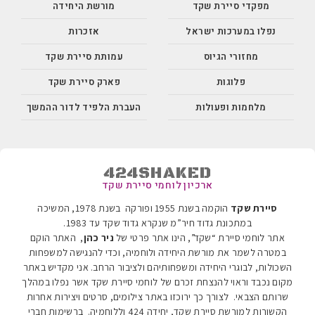
מפקדי סיירת שקד
מורשת היחידה
נפלו במערכות ישראל
אזכרות
מחזורי הגיוס
עמותת סיירת שקד
פלוגות
פארק סיירת שקד
מלחמות ופעולות
העברת הלפיד לדור ההמשך
424SHAKED
ארכיון לוחמי סיירת שקד
סיירת שקד
הוקמה בשנת 1955 ופורקה בשנת 1978, המשיכה
במתכונת גדוד חיר”מ שנקרא גדוד שקד עד 1983
.
אתר לוחמי סיירת “שקד”, הינו אתר פרטי של
ניר כהן
, האתר הוקם
במטרה לשמר את מורשת היחידה ולוחמיה, וכדי להנגישה למשפחות
השכולות, לבוגרי היחידה ומשפחותיהם ולציבור הרחב. אני מקדיש באתר
מקום נכבד וראוי להנצחת זכרם של לוחמי סיירת שקד אשר נפלו במהלך
שרותם הצבאי. לצורך כך ירוכזו באתר צילומים, סרטים ויצירות אחרות
הקשורות למורשת סיירת שקד, יחידה 424 וללוחמיה.
ברשימות חברי