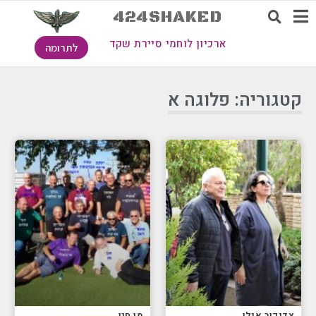
424SHAKED
ארכיון לוחמי סיירת שקד
לתרומה
קטגוריה: פלוגה א
צדיקוב אילן
מן חנן