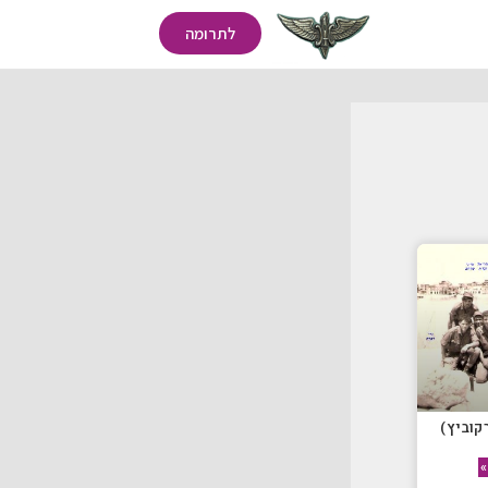
לתרומה
קוביץ)
»