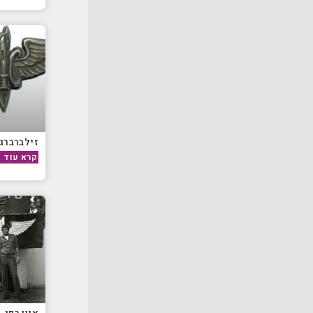
זילברברג
קרא עוד »