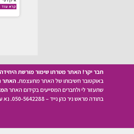
איון רפי
קרא עוד »
חבר יקר! האתר מטרתו שימור מורשת היחידה ו
באוקטובר חשיבותו של האתר מתעצמת.
האתר נמ
שתעזור לי ולחברים המסייעים בקידום האתר
המהו
בתודה מראש ניר כהן נייד – 050-5642288. נא עדכן אותי על תרומתך