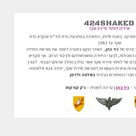
424SHAKED
ארכיון לוחמי סיירת שקד
הוקמה בשנת 1955 ופורקה בשנת 1978, המשיכה במתכונת גדוד חיר”מ שנקרא גדוד
שקד עד 1983
.
ר פרטי של
ניר כהן
, האתר הוקם במטרה לשמר את מורשת היחידה
השכולות, לבוגרי היחידה ומשפחותיהם ולציבור הרחב. אני מקדיש
כרם של לוחמי סיירת שקד אשר נפלו במהלך שרותם הצבאי. לצורך
ת אחרות הקשורות למורשת סיירת שקד, יחידה 424 וללוחמיה.
חברי המחזורים נעזרתי
בשלמה ולדמן
.
ר –
ניר כהן
| עריכה לשונית –
ג’ק קורקוס