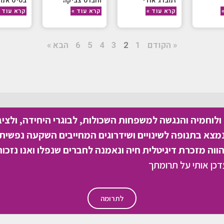
זמברג אודי
חוברס צביקה
בסיס אמנו
קרא עוד »
קרא עוד »
קרא עוד 
« הקודם
1
2
3
4
5
6
הבא »
לוחמיה והנגשה למשפחות השכולות, לבוגרי היחידה, ולצי
צא בתנופה לשינויים ושידרוגים המחייבים השקעה נפשית 
וה מזכרת דיגיטלית חיה ונאמנה לחברים שנפלו ואנו נזכור
לתרומה