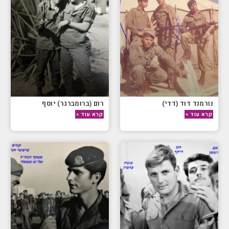
נורמנד דוד (דדי)
רום (ברומברגר) יוסף
קרא עוד »
קרא עוד »