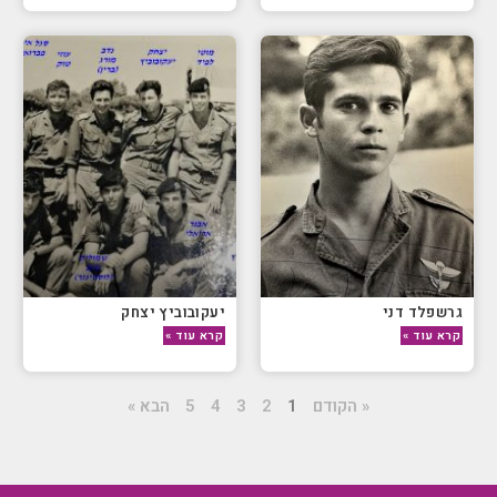
גרשפלד דני
יעקובוביץ יצחק
קרא עוד »
קרא עוד »
« הקודם
1
2
3
4
5
הבא »