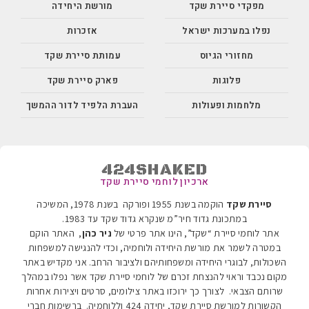
מפקדי סיירת שקד
מורשת היחידה
נפלו במערכות ישראל
אזכרות
מחזורי הגיוס
עמותת סיירת שקד
פלוגות
פארק סיירת שקד
מלחמות ופעולות
העברת הלפיד לדור ההמשך
424SHAKED
ארכיון לוחמי סיירת שקד
סיירת שקד
הוקמה בשנת 1955 ופורקה בשנת 1978, המשיכה
במתכונת גדוד חיר”מ שנקרא גדוד שקד עד 1983
.
אתר לוחמי סיירת “שקד”, הינו אתר פרטי של
ניר כהן
, האתר הוקם
במטרה לשמר את מורשת היחידה ולוחמיה, וכדי להנגישה למשפחות
השכולות, לבוגרי היחידה ומשפחותיהם ולציבור הרחב. אני מקדיש באתר
מקום נכבד וראוי להנצחת זכרם של לוחמי סיירת שקד אשר נפלו במהלך
שרותם הצבאי. לצורך כך ירוכזו באתר צילומים, סרטים ויצירות אחרות
הקשורות למורשת סיירת שקד, יחידה 424 וללוחמיה.
ברשימות חברי