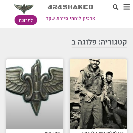
424SHAKED
ארכיון לוחמי סיירת שקד
לתרומה
קטגוריה: פלוגה ב
איילון (פלדשטיין) איתן
שחר יוסי