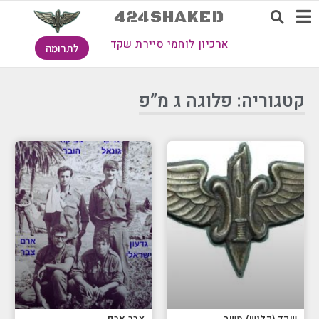
424SHAKED
ארכיון לוחמי סיירת שקד
לתרומה
קטגוריה: פלוגה ג מ”פ
שקד (קלוש) משה
צבר ארם