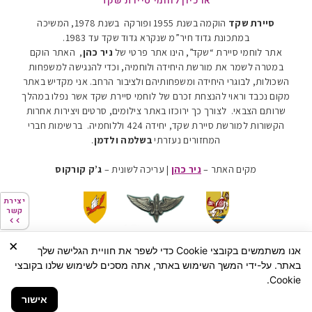
ארכיון לוחמי סיירת שקד
סיירת שקד
הוקמה בשנת 1955 ופורקה בשנת 1978, המשיכה
במתכונת גדוד חיר”מ שנקרא גדוד שקד עד 1983
.
אתר לוחמי סיירת “שקד”, הינו אתר פרטי של
ניר כהן
, האתר הוקם
במטרה לשמר את מורשת היחידה ולוחמיה, וכדי להנגישה למשפחות
השכולות, לבוגרי היחידה ומשפחותיהם ולציבור הרחב. אני מקדיש באתר
מקום נכבד וראוי להנצחת זכרם של לוחמי סיירת שקד אשר נפלו במהלך
שרותם הצבאי. לצורך כך ירוכזו באתר צילומים, סרטים ויצירות אחרות
הקשורות למורשת סיירת שקד, יחידה 424 וללוחמיה.
ברשימות חברי
המחזורים נעזרתי
בשלמה ולדמן
.
מקים האתר –
ניר כהן
| עריכה לשונית –
ג’ק קורקוס
יצירת
יצירת
קשר
קשר
×
אנו משתמשים בקובצי Cookie כדי לשפר את חוויית הגלישה שלך
הצהרת נגישות
מדיניות פרטיות
באתר. על-ידי המשך השימוש באתר, אתה מסכים לשימוש שלנו בקובצי
כל הזכויות שמורות Ⓒ לניר כהן
Cookie.
האתר פרטי
אישור