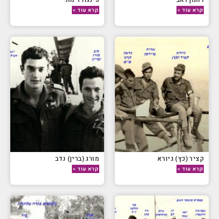
קרא עוד »
קרא עוד »
קציר (כץ) גיורא
מורג (ברין) נדב
קרא עוד »
קרא עוד »