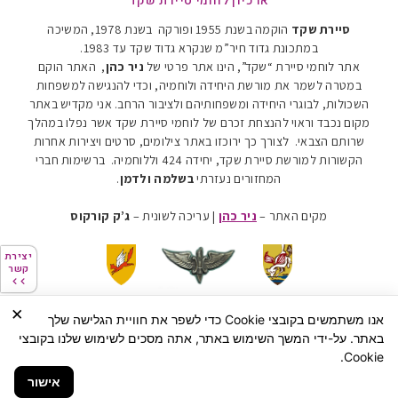
ארכיון לוחמי סיירת שקד
סיירת שקד
הוקמה בשנת 1955 ופורקה בשנת 1978, המשיכה
במתכונת גדוד חיר”מ שנקרא גדוד שקד עד 1983
.
אתר לוחמי סיירת “שקד”, הינו אתר פרטי של
ניר כהן
, האתר הוקם
במטרה לשמר את מורשת היחידה ולוחמיה, וכדי להנגישה למשפחות
השכולות, לבוגרי היחידה ומשפחותיהם ולציבור הרחב. אני מקדיש באתר
מקום נכבד וראוי להנצחת זכרם של לוחמי סיירת שקד אשר נפלו במהלך
שרותם הצבאי. לצורך כך ירוכזו באתר צילומים, סרטים ויצירות אחרות
הקשורות למורשת סיירת שקד, יחידה 424 וללוחמיה.
ברשימות חברי
המחזורים נעזרתי
בשלמה ולדמן
.
מקים האתר –
ניר כהן
| עריכה לשונית –
ג’ק קורקוס
יצירת
יצירת
קשר
קשר
×
אנו משתמשים בקובצי Cookie כדי לשפר את חוויית הגלישה שלך
הצהרת נגישות
מדיניות פרטיות
באתר. על-ידי המשך השימוש באתר, אתה מסכים לשימוש שלנו בקובצי
כל הזכויות שמורות Ⓒ לניר כהן
Cookie.
האתר פרטי
אישור