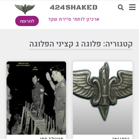
424SHAKED
ארכיון לוחמי סיירת שקד
לתרומה
קטגוריה: פלוגה ג קציני הפלוגה
רחמן זאב
פינגולד מתי