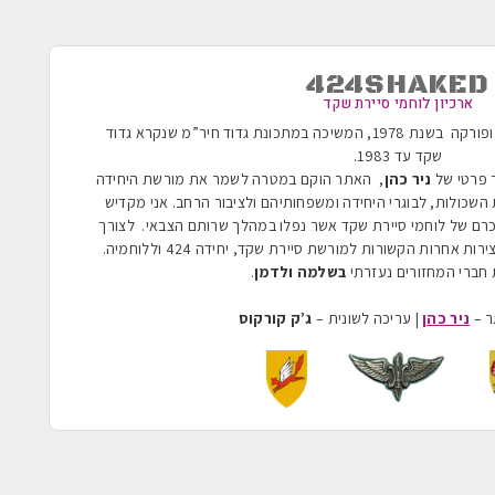
424SHAKED
ארכיון לוחמי סיירת שקד
הוקמה בשנת 1955 ופורקה בשנת 1978, המשיכה במתכונת גדוד חיר”מ שנקרא גדוד
שקד עד 1983
.
ר פרטי של
ניר כהן
, האתר הוקם במטרה לשמר את מורשת היחידה
השכולות, לבוגרי היחידה ומשפחותיהם ולציבור הרחב. אני מקדיש
כרם של לוחמי סיירת שקד אשר נפלו במהלך שרותם הצבאי. לצורך
ת אחרות הקשורות למורשת סיירת שקד, יחידה 424 וללוחמיה.
חברי המחזורים נעזרתי
בשלמה ולדמן
.
ר –
ניר כהן
| עריכה לשונית –
ג’ק קורקוס