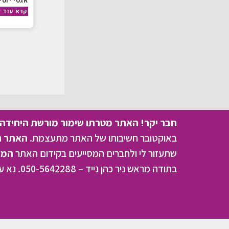
אגסי יוסי
קרא עוד »
חבר יקר! האתר מטרתו שימור מורשת היחידה ו
באוקטובר חשיבותו של האתר מתעצמת.
האתר נמ
שתעזור לי ולחברים המסייעים בקידום האתר
המהו
בתודה מראש ניר כהן נייד – 050-5642288. נא עדכן אותי על תרומתך