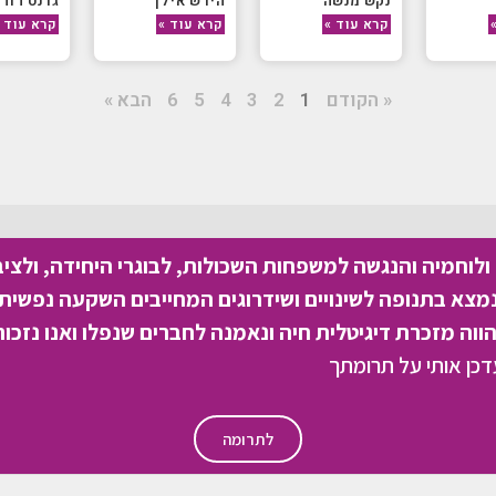
נקש מנשה
הירש אילן
גרנט דוד
קרא עוד »
קרא עוד »
קרא עוד 
« הקודם
1
2
3
4
5
6
הבא »
לוחמיה והנגשה למשפחות השכולות, לבוגרי היחידה, ולצי
צא בתנופה לשינויים ושידרוגים המחייבים השקעה נפשית 
וה מזכרת דיגיטלית חיה ונאמנה לחברים שנפלו ואנו נזכור
לתרומה