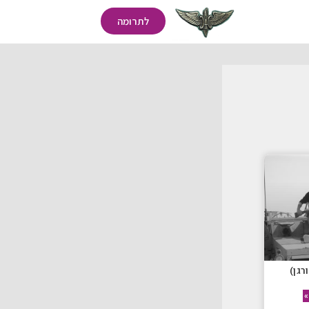
לתרומה
רגן)
»