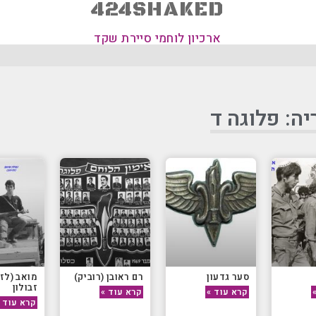
424SHAKED
ארכיון לוחמי סיירת שקד
יה: פלוגה ד
סער גדעון
רם ראובן (רוביק)
מואב (לזו
זבולון
קרא עוד »
קרא עוד »
קרא עוד 