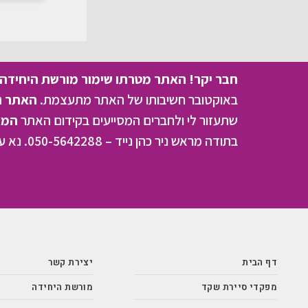
חבר יקר! האתר מטרתו שימור מורשת היחידה ו
באוקטובר חשיבותו של האתר מתעצמת.
האתר נמ
שתעזור לי ולחברים המסייעים בקידום האתר
המהו
בתודה מראש ניר כהן נייד – 050-5642288. נא עדכן אותי על תרומתך
דף הבית
יצירת קשר
מפקדי סיירת שקד
מורשת היחידה